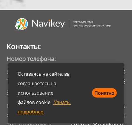
Контакты:
Номер телефона:
Отдел продаж:
8 800 555 27 35
Оставаясь на сайте, вы 
Тех. поддержка:
8 (391) 986 77 45
соглашаетесь на 
Электронный почтовый ящик:
использование 

Понятно
файлов cookie
Узнать
Канцелярия:
office@navikey.ru
подробнее
Отдел продаж:
sale@navikey.ru
Тех. поддержка:
support@navikey.ru