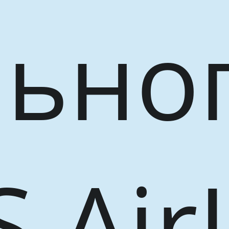
ьно
 Air